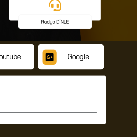
Radyo DİNLE
outube
Google