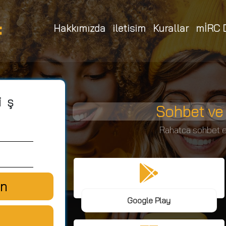
Hakkımızda
iletisim
Kurallar
mİRC 
iş
Sohbet ve 
Rahatca sohbet e
an
Google Play