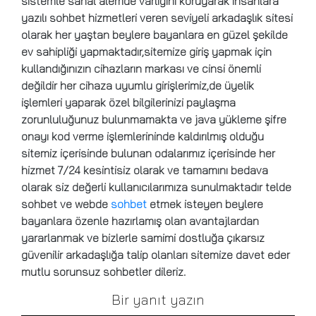
sistemle sanal alemde varlığını koruyarak insanlara
yazılı sohbet hizmetleri veren seviyeli arkadaşlık sitesi
olarak her yaştan beylere bayanlara en güzel şekilde
ev sahipliği yapmaktadır,sitemize giriş yapmak için
kullandığınızın cihazların markası ve cinsi önemli
değildir her cihaza uyumlu girişlerimiz,de üyelik
işlemleri yaparak özel bilgilerinizi paylaşma
zorunluluğunuz bulunmamakta ve java yükleme şifre
onayı kod verme işlemlerininde kaldırılmış olduğu
sitemiz içerisinde bulunan odalarımız içerisinde her
hizmet 7/24 kesintisiz olarak ve tamamını bedava
olarak siz değerli kullanıcılarımıza sunulmaktadır telde
sohbet ve webde
sohbet
etmek isteyen beylere
bayanlara özenle hazırlamış olan avantajlardan
yararlanmak ve bizlerle samimi dostluğa çıkarsız
güvenilir arkadaşlığa talip olanları sitemize davet eder
mutlu sorunsuz sohbetler dileriz.
Bir yanıt yazın